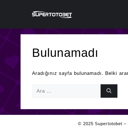
İçeriğe
atla
Bulunamadı
Aradığınız sayfa bulunamadı. Belki ara
için
ara
© 2025 Supertotobet – 