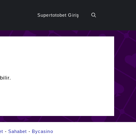
Supertotobet Giriş
ilir.
et
-
Sahabet
-
Bycasino