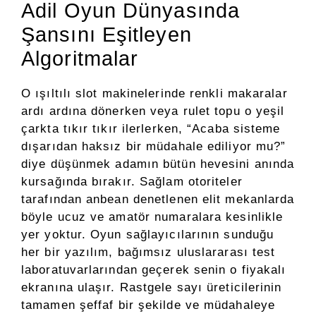
Adil Oyun Dünyasında
Şansını Eşitleyen
Algoritmalar
O ışıltılı slot makinelerinde renkli makaralar
ardı ardına dönerken veya rulet topu o yeşil
çarkta tıkır tıkır ilerlerken, “Acaba sisteme
dışarıdan haksız bir müdahale ediliyor mu?”
diye düşünmek adamın bütün hevesini anında
kursağında bırakır. Sağlam otoriteler
tarafından anbean denetlenen elit mekanlarda
böyle ucuz ve amatör numaralara kesinlikle
yer yoktur. Oyun sağlayıcılarının sunduğu
her bir yazılım, bağımsız uluslararası test
laboratuvarlarından geçerek senin o fiyakalı
ekranına ulaşır. Rastgele sayı üreticilerinin
tamamen şeffaf bir şekilde ve müdahaleye