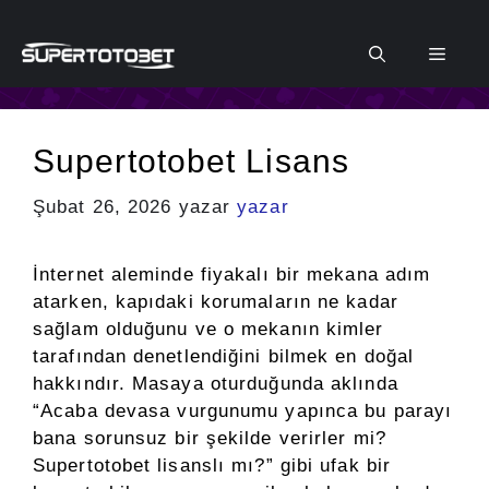
İçeriğe
atla
Men
Supertotobet Lisans
Şubat 26, 2026
yazar
yazar
İnternet aleminde fiyakalı bir mekana adım
atarken, kapıdaki korumaların ne kadar
sağlam olduğunu ve o mekanın kimler
tarafından denetlendiğini bilmek en doğal
hakkındır. Masaya oturduğunda aklında
“Acaba devasa vurgunumu yapınca bu parayı
bana sorunsuz bir şekilde verirler mi?
Supertotobet lisanslı mı?” gibi ufak bir