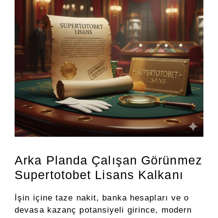
Arka Planda Çalışan Görünmez
Supertotobet Lisans Kalkanı
İşin içine taze nakit, banka hesapları ve o
devasa kazanç potansiyeli girince, modern