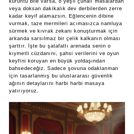
kuruntu bile varsa, o yeşil çuhalı masalardan
veya doksan dakikalık dev derbilerden zerre
kadar keyif alamazsın. Eğlencenin dibine
vurmak, taze mermileri acımasızca namluya
sürmek ve kıvrak zekanı konuşturmak için
arkanda sarsılmaz bir çelik kalkanın olması
şarttır. İşte bu şatafatlı arenada senin o
kıymetli cüzdanını, şahsi verilerini ve oyun
keyfini koruyan en büyük yoldaşından
bahsedeceğiz. Sadece şovuna odaklanman
için tasarlanmış bu uluslararası güvenlik
ağının detaylarını harbi harbi masaya
yatırıyoruz.