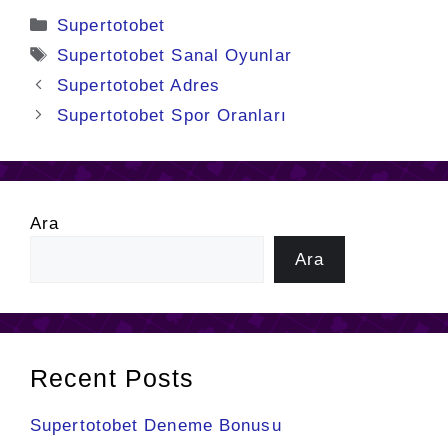
Kategoriler
Supertotobet
Etiketler
Supertotobet Sanal Oyunlar
Supertotobet Adres
Supertotobet Spor Oranları
Ara
Ara
Recent Posts
Supertotobet Deneme Bonusu