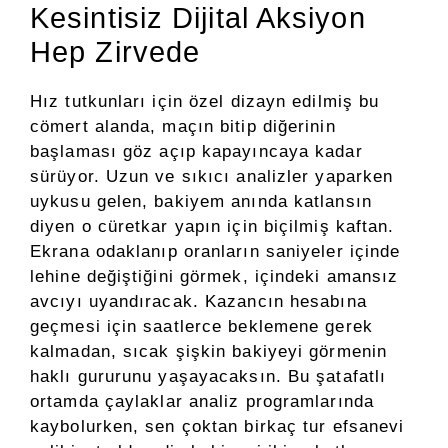
Kesintisiz Dijital Aksiyon
Hep Zirvede
Hız tutkunları için özel dizayn edilmiş bu
cömert alanda, maçın bitip diğerinin
başlaması göz açıp kapayıncaya kadar
sürüyor. Uzun ve sıkıcı analizler yaparken
uykusu gelen, bakiyem anında katlansın
diyen o cüretkar yapın için biçilmiş kaftan.
Ekrana odaklanıp oranların saniyeler içinde
lehine değiştiğini görmek, içindeki amansız
avcıyı uyandıracak. Kazancın hesabına
geçmesi için saatlerce beklemene gerek
kalmadan, sıcak şişkin bakiyeyi görmenin
haklı gururunu yaşayacaksın. Bu şatafatlı
ortamda çaylaklar analiz programlarında
kaybolurken, sen çoktan birkaç tur efsanevi