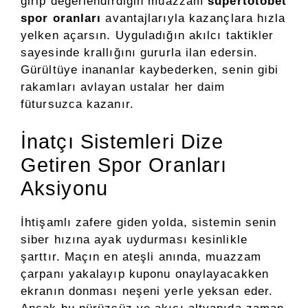
girip değerlendirdiğin muazzam
supertotobet
spor oranları
avantajlarıyla kazançlara hızla
yelken açarsın. Uyguladığın akılcı taktikler
sayesinde krallığını gururla ilan edersin.
Gürültüye inananlar kaybederken, senin gibi
rakamları avlayan ustalar her daim
fütursuzca kazanır.
İnatçı Sistemleri Dize
Getiren Spor Oranları
Aksiyonu
İhtişamlı zafere giden yolda, sistemin senin
siber hızına ayak uydurması kesinlikle
şarttır. Maçın en ateşli anında, muazzam
çarpanı yakalayıp kuponu onaylayacakken
ekranın donması neşeni yerle yeksan eder.