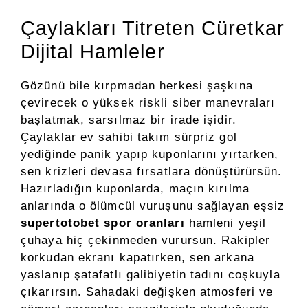
Çaylakları Titreten Cüretkar
Dijital Hamleler
Gözünü bile kırpmadan herkesi şaşkına
çevirecek o yüksek riskli siber manevraları
başlatmak, sarsılmaz bir irade işidir.
Çaylaklar ev sahibi takım sürpriz gol
yediğinde panik yapıp kuponlarını yırtarken,
sen krizleri devasa fırsatlara dönüştürürsün.
Hazırladığın kuponlarda, maçın kırılma
anlarında o ölümcül vuruşunu sağlayan eşsiz
supertotobet spor oranları
hamleni yeşil
çuhaya hiç çekinmeden vurursun. Rakipler
korkudan ekranı kapatırken, sen arkana
yaslanıp şatafatlı galibiyetin tadını coşkuyla
çıkarırsın. Sahadaki değişken atmosferi ve