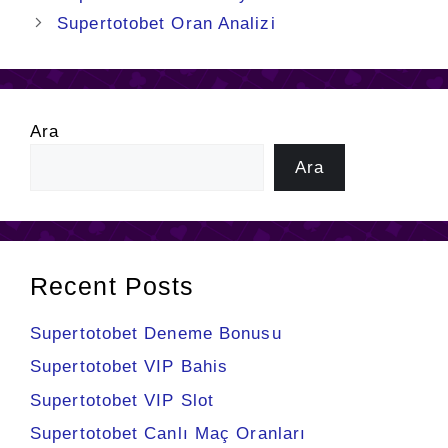
Supertotobet Oran Analizi
Ara
Ara
Recent Posts
Supertotobet Deneme Bonusu
Supertotobet VIP Bahis
Supertotobet VIP Slot
Supertotobet Canlı Maç Oranları